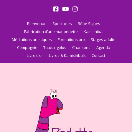
Bienvenue
Spectacles
Bébé Signes
Fabrication d’une marionnette
Kamishibai
Médiations artistiques
Formations pro
Stages adulte
Compagnie
Tutos rigolos
Chansons
Agenda
Livre d’or
Livres & Kamishibaïs
Contact