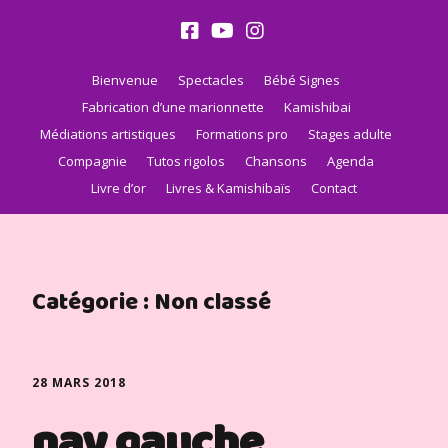
Bienvenue
Spectacles
Bébé Signes
Fabrication d’une marionnette
Kamishibai
Médiations artistiques
Formations pro
Stages adulte
Compagnie
Tutos rigolos
Chansons
Agenda
Livre d’or
Livres & Kamishibaïs
Contact
Catégorie :
Non classé
28 MARS 2018
nav gauche